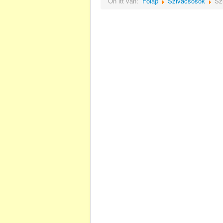
Ön itt van:
Főlap
Szivacsosok
Sz