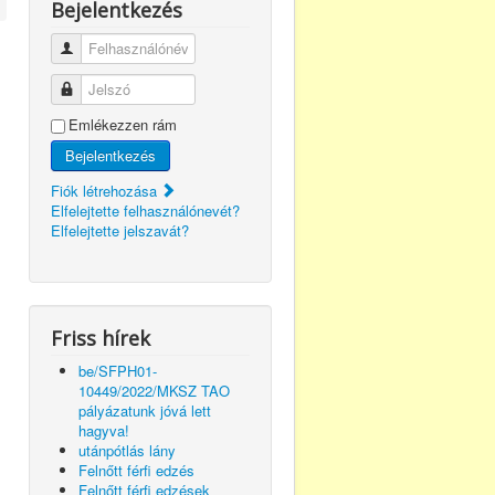
Bejelentkezés
Felhasználónév
Jelszó
Emlékezzen rám
Bejelentkezés
Fiók létrehozása
Elfelejtette felhasználónevét?
Elfelejtette jelszavát?
Friss hírek
be/SFPH01-
10449/2022/MKSZ TAO
pályázatunk jóvá lett
hagyva!
utánpótlás lány
Felnőtt férfi edzés
Felnőtt férfi edzések