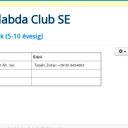
labda Club SE
k (5-10 évesig)
Edző
 Ált. Isk.
Terjéki Zoltán +36/30 8454663