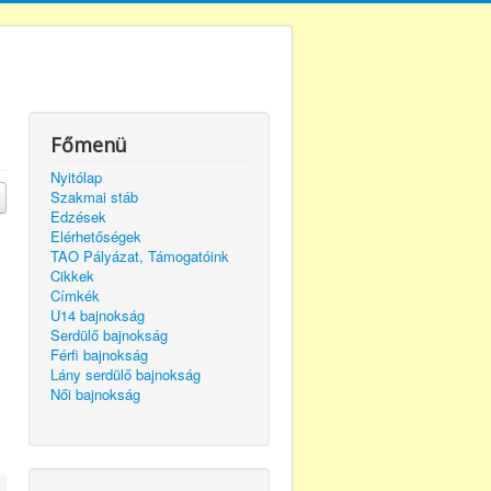
Főmenü
Nyitólap
Szakmai stáb
Edzések
Elérhetőségek
TAO Pályázat, Támogatóink
Cikkek
Címkék
U14 bajnokság
Serdülő bajnokság
Férfi bajnokság
Lány serdülő bajnokság
Női bajnokság