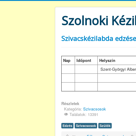
Szolnoki Kézi
Szivacskézilabda edzése
Nap
Időpont
Helyszín
Szent-Györgyi Albert
Részletek
Kategória:
Szivacsosok
Találatok: 13391
Edzés
Szivacsosok
Szülők