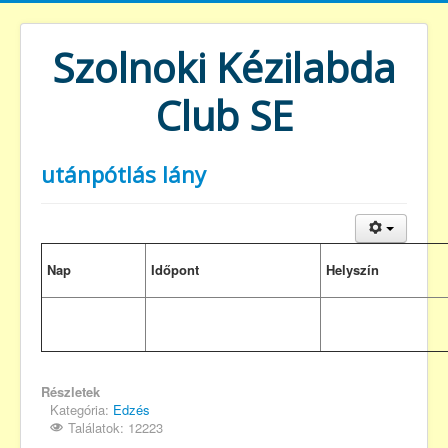
Szolnoki Kézilabda
Club SE
utánpótlás lány
Nap
Időpont
Helyszín
Részletek
Kategória:
Edzés
Találatok: 12223