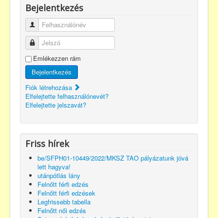
Bejelentkezés
Felhasználónév
Jelszó
Emlékezzen rám
Bejelentkezés
Fiók létrehozása
Elfelejtette felhasználónevét?
Elfelejtette jelszavát?
Friss hírek
be/SFPH01-10449/2022/MKSZ TAO pályázatunk jóvá
lett hagyva!
utánpótlás lány
Felnőtt férfi edzés
Felnőtt férfi edzések
Legfrissebb tabella
Felnőtt női edzés