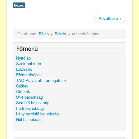
Edzés
Következő >
Ön itt van:
Főlap
Edzés
utánpótlás lány
Főmenü
Nyitólap
Szakmai stáb
Edzések
Elérhetőségek
TAO Pályázat, Támogatóink
Cikkek
Címkék
U14 bajnokság
Serdülő bajnokság
Férfi bajnokság
Lány serdülő bajnokság
Női bajnokság