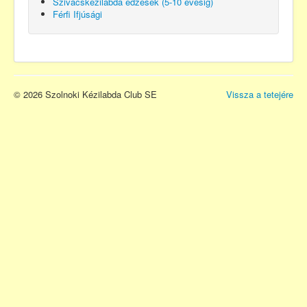
Szivacskézilabda edzések (5-10 évesig)
Férfi Ifjúsági
© 2026 Szolnoki Kézilabda Club SE
Vissza a tetejére