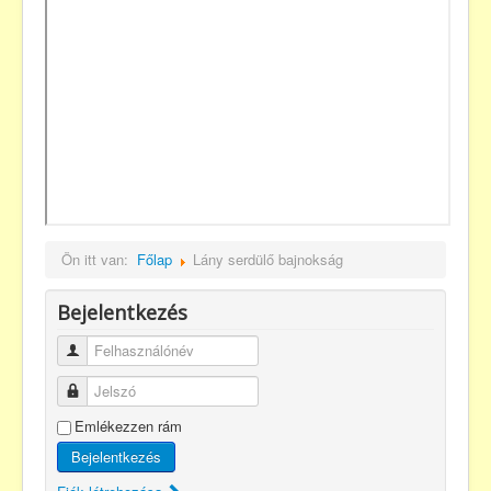
Ön itt van:
Főlap
Lány serdülő bajnokság
Bejelentkezés
Felhasználónév
Jelszó
Emlékezzen rám
Bejelentkezés