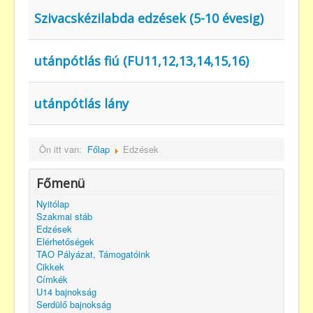
Szivacskézilabda edzések (5-10 évesig)
utánpótlás fiú (FU11,12,13,14,15,16)
utánpótlás lány
Ön itt van:
Főlap
Edzések
Főmenü
Nyitólap
Szakmai stáb
Edzések
Elérhetőségek
TAO Pályázat, Támogatóink
Cikkek
Címkék
U14 bajnokság
Serdülő bajnokság