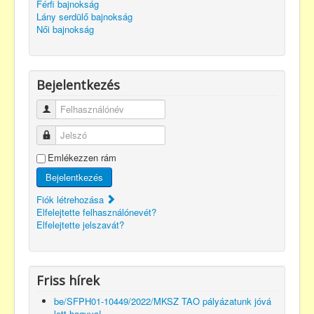
Férfi bajnokság
Lány serdülő bajnokság
Női bajnokság
Bejelentkezés
Felhasználónév
Jelszó
Emlékezzen rám
Bejelentkezés
Fiók létrehozása
Elfelejtette felhasználónevét?
Elfelejtette jelszavát?
Friss hírek
be/SFPH01-10449/2022/MKSZ TAO pályázatunk jóvá
lett hagyva!