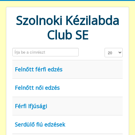
Szolnoki Kézilabda
Club SE
Írja be a címrészt
Tételek #
Felnőtt férfi edzés
Felnőtt női edzés
Férfi Ifjúsági
Serdülő fiú edzések