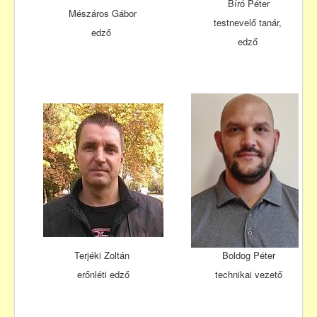
Bíró Péter
Mészáros Gábor
testnevelő tanár,
edző
edző
Terjéki Zoltán
Boldog Péter
erőnléti edző
technikai vezető