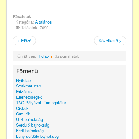
Részletek
Kategória:
Általános
Találatok: 7690
< Előző
Következő >
Ön itt van:
Főlap
Szakmai stáb
Főmenü
Nyitólap
Szakmai stáb
Edzések
Elérhetőségek
TAO Pályázat, Támogatóink
Cikkek
Címkék
U14 bajnokság
Serdülő bajnokság
Férfi bajnokság
Lány serdülő bajnokság