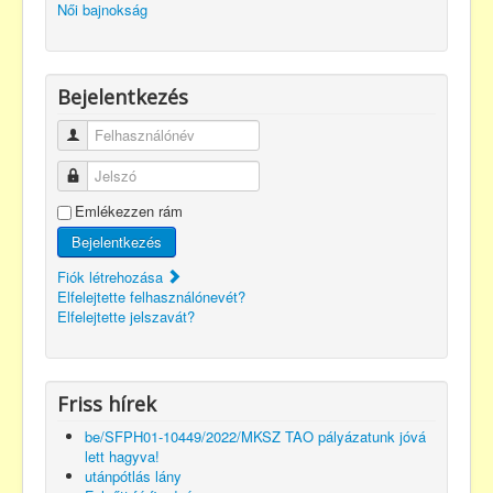
Női bajnokság
Bejelentkezés
Felhasználónév
Jelszó
Emlékezzen rám
Bejelentkezés
Fiók létrehozása
Elfelejtette felhasználónevét?
Elfelejtette jelszavát?
Friss hírek
be/SFPH01-10449/2022/MKSZ TAO pályázatunk jóvá
lett hagyva!
utánpótlás lány