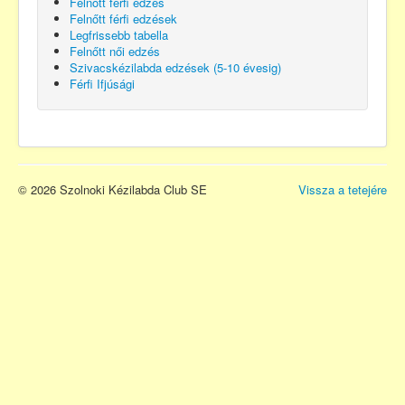
Felnőtt férfi edzés
Felnőtt férfi edzések
Legfrissebb tabella
Felnőtt női edzés
Szivacskézilabda edzések (5-10 évesig)
Férfi Ifjúsági
© 2026 Szolnoki Kézilabda Club SE
Vissza a tetejére