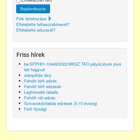
Bejelentkezés
Fiók létrehozása
Elfelejtette felhasználónevét?
Elfelejtette jelszavát?
Friss hírek
be/SFPH01-10449/2022/MKSZ TAO pályázatunk jóvá
lett hagyva!
utánpótlás lány
Felnőtt férfi edzés
Felnőtt férfi edzések
Legfrissebb tabella
Felnőtt női edzés
Szivacskézilabda edzések (5-10 évesig)
Férfi Ifjúsági