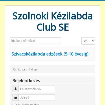
Szolnoki Kézilabda
Club SE
Írja be a címrészt
Tételek #
Szivacskézilabda edzések (5-10 évesig)
Ön itt van:
Főlap
Bejelentkezés
Felhasználónév
Jelszó
Emlékezzen rám