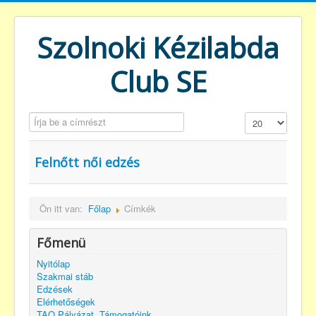
Szolnoki Kézilabda
Club SE
Írja be a címrészt
Tételek #
Felnőtt női edzés
Ön itt van:
Főlap
Címkék
Főmenü
Nyitólap
Szakmai stáb
Edzések
Elérhetőségek
TAO Pályázat, Támogatóink