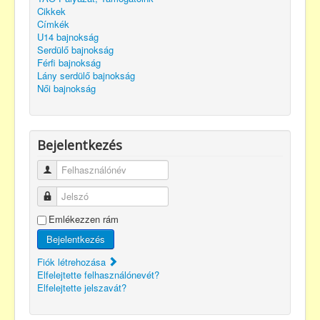
Cikkek
Címkék
U14 bajnokság
Serdülő bajnokság
Férfi bajnokság
Lány serdülő bajnokság
Női bajnokság
Bejelentkezés
Felhasználónév
Jelszó
Emlékezzen rám
Bejelentkezés
Fiók létrehozása
Elfelejtette felhasználónevét?
Elfelejtette jelszavát?