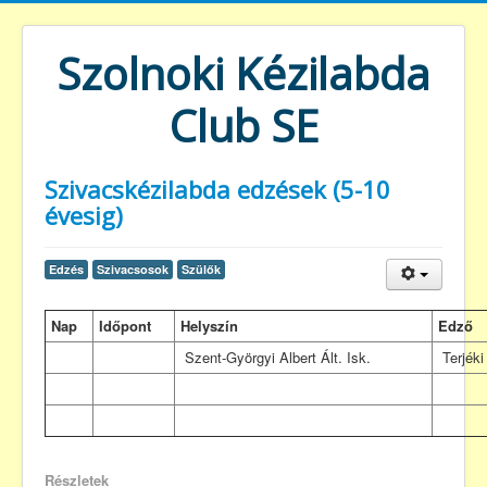
Szolnoki Kézilabda
Club SE
Szivacskézilabda edzések (5-10
évesig)
Edzés
Szivacsosok
Szülők
Nap
Időpont
Helyszín
Edző
Szent-Györgyi Albert Ált. Isk.
Terjéki
Részletek