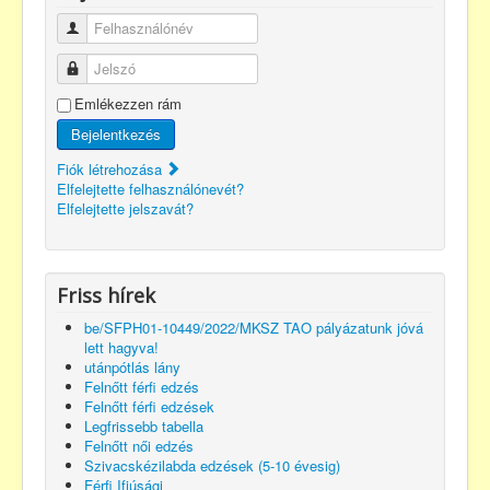
Felhasználónév
Jelszó
Emlékezzen rám
Bejelentkezés
Fiók létrehozása
Elfelejtette felhasználónevét?
Elfelejtette jelszavát?
Friss hírek
be/SFPH01-10449/2022/MKSZ TAO pályázatunk jóvá
lett hagyva!
utánpótlás lány
Felnőtt férfi edzés
Felnőtt férfi edzések
Legfrissebb tabella
Felnőtt női edzés
Szivacskézilabda edzések (5-10 évesig)
Férfi Ifjúsági