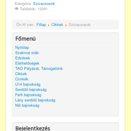
Kategória:
Szivacsosok
Találatok: 13391
Ön itt van:
Főlap
Cikkek
Szivacsosok
Főmenü
Nyitólap
Szakmai stáb
Edzések
Elérhetőségek
TAO Pályázat, Támogatóink
Cikkek
Címkék
U14 bajnokság
Serdülő bajnokság
Férfi bajnokság
Lány serdülő bajnokság
Női bajnokság
Bejelentkezés