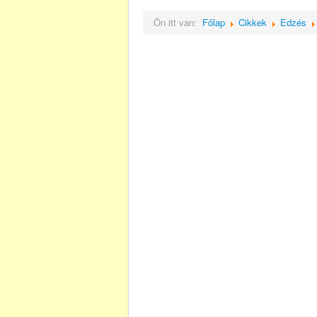
Ön itt van:
Főlap
Cikkek
Edzés