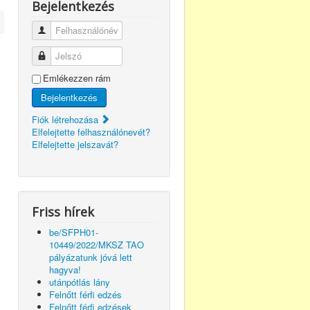
Bejelentkezés
Felhasználónév
Jelszó
Emlékezzen rám
Bejelentkezés
Fiók létrehozása
Elfelejtette felhasználónevét?
Elfelejtette jelszavát?
Friss hírek
be/SFPH01-
10449/2022/MKSZ TAO
pályázatunk jóvá lett
hagyva!
utánpótlás lány
Felnőtt férfi edzés
Felnőtt férfi edzések