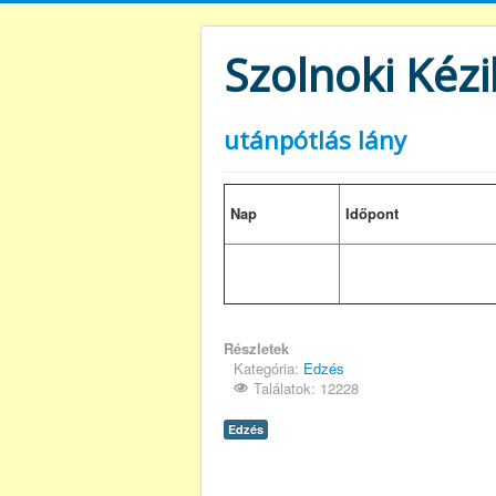
Szolnoki Kézi
utánpótlás lány
Nap
Időpont
Részletek
Kategória:
Edzés
Találatok: 12228
Edzés