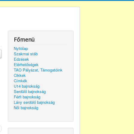
Főmenü
Nyitólap
Szakmai stáb
Edzések
Elérhetőségek
TAO Pályázat, Támogatóink
Cikkek
Címkék
U14 bajnokság
Serdülő bajnokság
Férfi bajnokság
Lány serdülő bajnokság
Női bajnokság