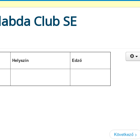
labda Club SE
Helyszín
Edző
Következő >