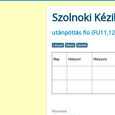
Szolnoki Kézi
utánpótlás fiú (FU11,12
Lányok
Edzés
Szülők
Nap
Időpont
Helyszín
Részletek