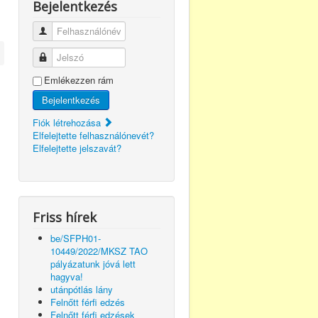
Bejelentkezés
Felhasználónév
Jelszó
Emlékezzen rám
Bejelentkezés
Fiók létrehozása
Elfelejtette felhasználónevét?
Elfelejtette jelszavát?
Friss hírek
be/SFPH01-
10449/2022/MKSZ TAO
pályázatunk jóvá lett
hagyva!
utánpótlás lány
Felnőtt férfi edzés
Felnőtt férfi edzések