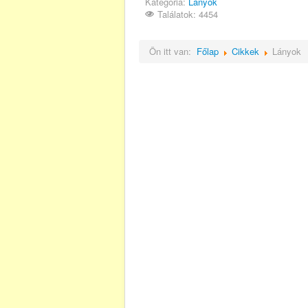
Kategória:
Lányok
Találatok: 4454
Ön itt van:
Főlap
Cikkek
Lányok