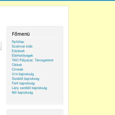
Főmenü
Nyitólap
Szakmai stáb
Edzések
Elérhetőségek
TAO Pályázat, Támogatóink
Cikkek
Címkék
U14 bajnokság
Serdülő bajnokság
Férfi bajnokság
Lány serdülő bajnokság
Női bajnokság