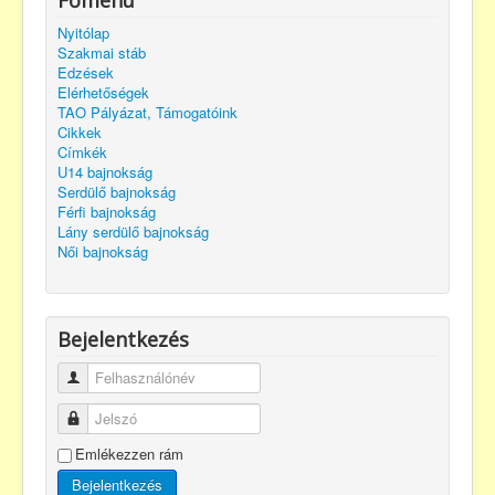
Főmenü
Nyitólap
Szakmai stáb
Edzések
Elérhetőségek
TAO Pályázat, Támogatóink
Cikkek
Címkék
U14 bajnokság
Serdülő bajnokság
Férfi bajnokság
Lány serdülő bajnokság
Női bajnokság
Bejelentkezés
Felhasználónév
Jelszó
Emlékezzen rám
Bejelentkezés