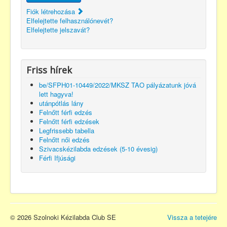
Fiók létrehozása
Elfelejtette felhasználónevét?
Elfelejtette jelszavát?
Friss hírek
be/SFPH01-10449/2022/MKSZ TAO pályázatunk jóvá
lett hagyva!
utánpótlás lány
Felnőtt férfi edzés
Felnőtt férfi edzések
Legfrissebb tabella
Felnőtt női edzés
Szivacskézilabda edzések (5-10 évesig)
Férfi Ifjúsági
© 2026 Szolnoki Kézilabda Club SE
Vissza a tetejére