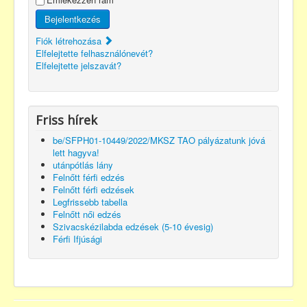
Bejelentkezés
Fiók létrehozása
Elfelejtette felhasználónevét?
Elfelejtette jelszavát?
Friss hírek
be/SFPH01-10449/2022/MKSZ TAO pályázatunk jóvá
lett hagyva!
utánpótlás lány
Felnőtt férfi edzés
Felnőtt férfi edzések
Legfrissebb tabella
Felnőtt női edzés
Szivacskézilabda edzések (5-10 évesig)
Férfi Ifjúsági