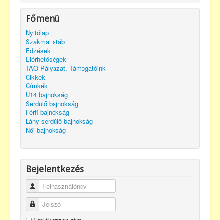
Főmenü
Nyitólap
Szakmai stáb
Edzések
Elérhetőségek
TAO Pályázat, Támogatóink
Cikkek
Címkék
U14 bajnokság
Serdülő bajnokság
Férfi bajnokság
Lány serdülő bajnokság
Női bajnokság
Bejelentkezés
Felhasználónév
Jelszó
Emlékezzen rám