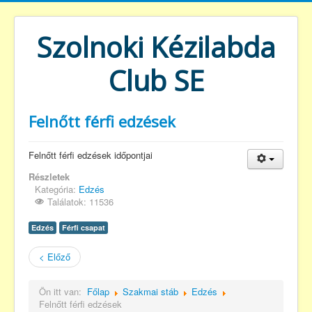
Szolnoki Kézilabda
Club SE
Felnőtt férfi edzések
Felnőtt férfi edzések időpontjai
Részletek
Kategória:
Edzés
Találatok: 11536
Edzés
Férfi csapat
< Előző
Ön itt van:
Főlap
Szakmai stáb
Edzés
Felnőtt férfi edzések