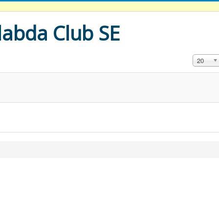
labda Club SE
Tételek #
20