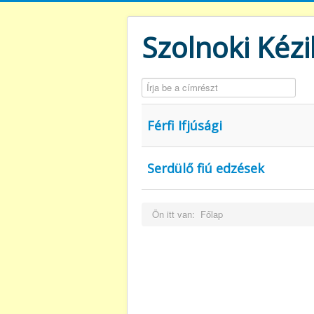
Szolnoki Kézi
Írja be a címrészt
Férfi Ifjúsági
Serdülő fiú edzések
Ön itt van:
Főlap