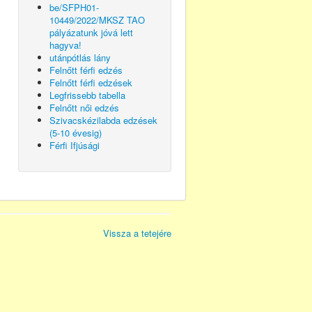
be/SFPH01-
10449/2022/MKSZ TAO
pályázatunk jóvá lett
hagyva!
utánpótlás lány
Felnőtt férfi edzés
Felnőtt férfi edzések
Legfrissebb tabella
Felnőtt női edzés
Szivacskézilabda edzések
(5-10 évesig)
Férfi Ifjúsági
Vissza a tetejére